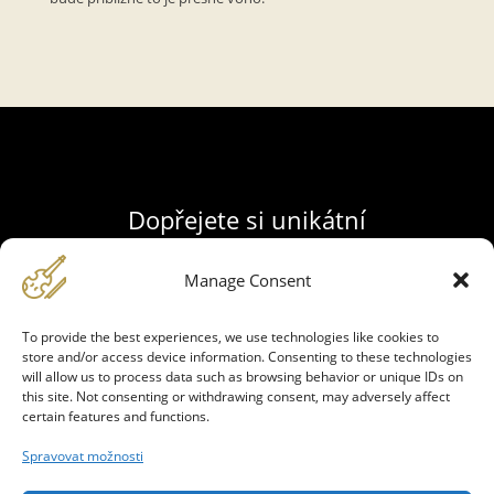
Dopřejete si unikátní
zážitek?
Manage Consent
Your content goes here. Edit or remove this
To provide the best experiences, we use technologies like cookies to
text inline or in the module Content settings.
store and/or access device information. Consenting to these technologies
You can also style every aspect of this
will allow us to process data such as browsing behavior or unique IDs on
content in the module Design settings and
this site. Not consenting or withdrawing consent, may adversely affect
even apply custom CSS to this text in the
certain features and functions.
module Advanced settings.
Spravovat možnosti