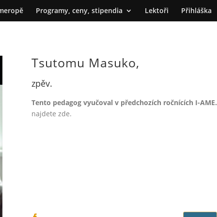
meropě
Programy, ceny, stipendia
Lektoři
Přihláška
Tsutomu Masuko,
zpěv.
Tento pedagog vyučoval v předchozích ročnících I-AME.
najdete zde.