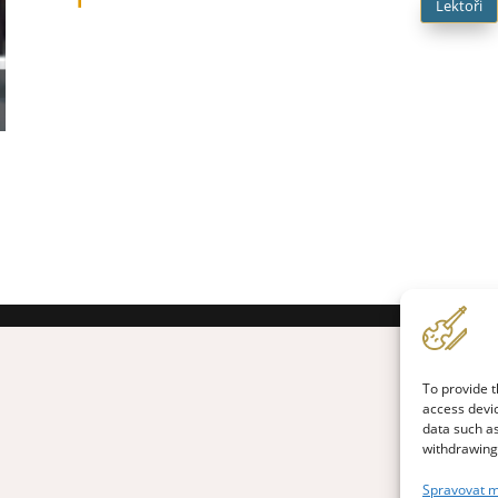

Lektoři
To provide t
access devic
data such as
withdrawing 
Spravovat m