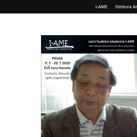
I-AME
Omluva A