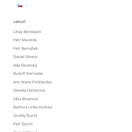
Lektoři
Lihay Bendayan
Petr Maceček
Petr Bernášek
Daniel Glineur
Ada Slivanská
Rudolf Sternadel
Ann Marie Pocklembo
Daniela Oerterová
Věra Binarová
Barbora Linke-Holická
Ondřej Štochl
Petr Šporcl