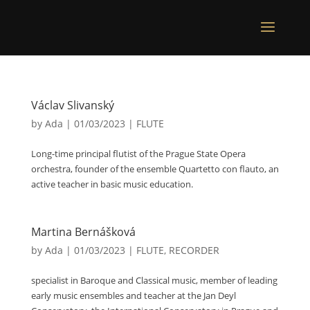
Václav Slivanský
by
Ada
|
01/03/2023
|
FLUTE
Long-time principal flutist of the Prague State Opera
orchestra, founder of the ensemble Quartetto con flauto, an
active teacher in basic music education.
Martina Bernášková
by
Ada
|
01/03/2023
|
FLUTE
,
RECORDER
specialist in Baroque and Classical music, member of leading
early music ensembles and teacher at the Jan Deyl