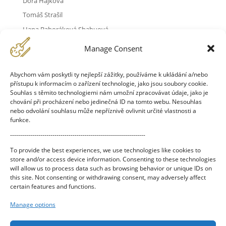
Dora Hájková
Tomáš Strašil
Hana Baboráková Shabuová
Joaquín de la Cuesta-González
Manage Consent
Ondřej Štajnochr
Václav Slivanský
Abychom vám poskytli ty nejlepší zážitky, používáme k ukládání a/nebo
přístupu k informacím o zařízení technologie, jako jsou soubory cookie.
Elisabeth Möst
Souhlas s těmito technologiemi nám umožní zpracovávat údaje, jako je
Martina Bernášková
chování při procházení nebo jedinečná ID na tomto webu. Nesouhlas
nebo odvolání souhlasu může nepříznivě ovlivnit určité vlastnosti a
Johanna C. Pennington
funkce.
Haeun Seah An
-------------------------------------------------------------------
Dione Chandler
To provide the best experiences, we use technologies like cookies to
Pavel Tylšar
store and/or access device information. Consenting to these technologies
will allow us to process data such as browsing behavior or unique IDs on
Miloslav Tengler
this site. Not consenting or withdrawing consent, may adversely affect
certain features and functions.
Sancho Sánchez Gil
Tereza Novotná
Manage options
Kristín Mjöll Jakobsdóttir