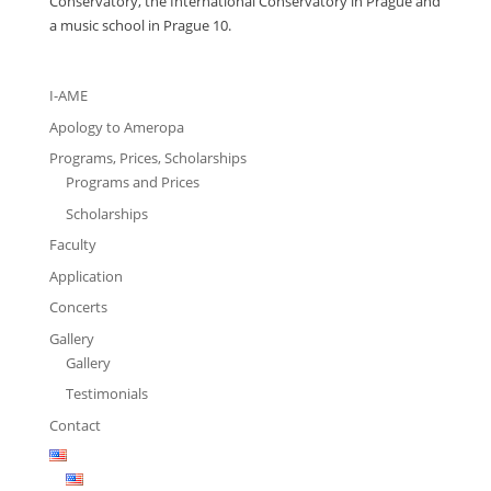
Conservatory, the International Conservatory in Prague and
a music school in Prague 10.
I-AME
Apology to Ameropa
Programs, Prices, Scholarships
Programs and Prices
Scholarships
Faculty
Application
Concerts
Gallery
Gallery
Testimonials
Contact