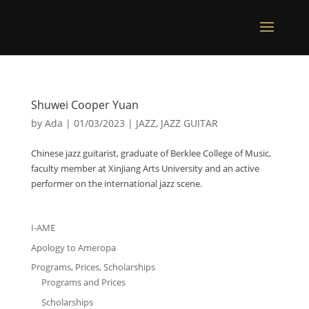
Shuwei Cooper Yuan
by
Ada
|
01/03/2023
|
JAZZ
,
JAZZ GUITAR
Chinese jazz guitarist, graduate of Berklee College of Music,
faculty member at Xinjiang Arts University and an active
performer on the international jazz scene.
I-AME
Apology to Ameropa
Programs, Prices, Scholarships
Programs and Prices
Scholarships