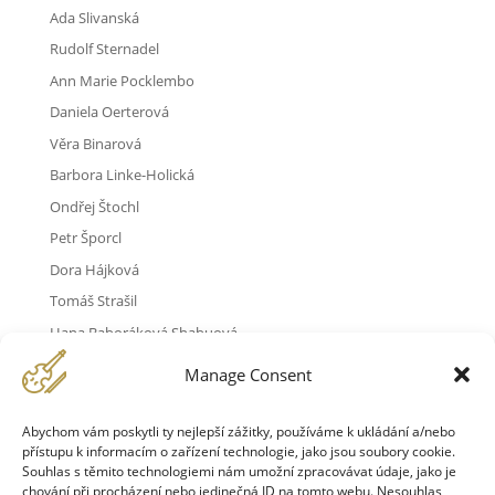
Ada Slivanská
Rudolf Sternadel
Ann Marie Pocklembo
Daniela Oerterová
Věra Binarová
Barbora Linke-Holická
Ondřej Štochl
Petr Šporcl
Dora Hájková
Tomáš Strašil
Hana Baboráková Shabuová
Joaquín de la Cuesta-González
Manage Consent
Ondřej Štajnochr
Václav Slivanský
Abychom vám poskytli ty nejlepší zážitky, používáme k ukládání a/nebo
přístupu k informacím o zařízení technologie, jako jsou soubory cookie.
Elisabeth Möst
Souhlas s těmito technologiemi nám umožní zpracovávat údaje, jako je
Martina Bernášková
chování při procházení nebo jedinečná ID na tomto webu. Nesouhlas