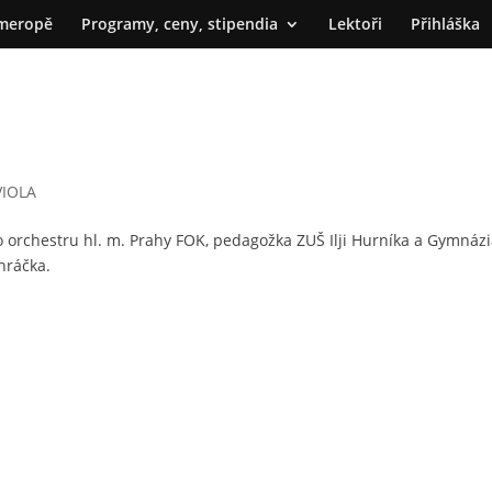
meropě
Programy, ceny, stipendia
Lektoři
Přihláška
VIOLA
 orchestru hl. m. Prahy FOK, pedagožka ZUŠ Ilji Hurníka a Gymnázi
hráčka.