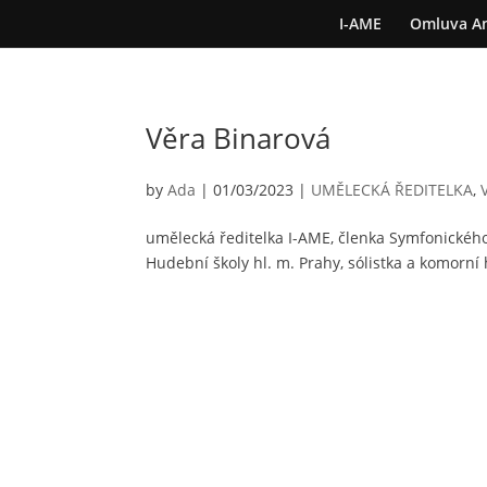
I-AME
Omluva A
Věra Binarová
by
Ada
|
01/03/2023
|
UMĚLECKÁ ŘEDITELKA
,
umělecká ředitelka I-AME, členka Symfonického
Hudební školy hl. m. Prahy, sólistka a komorní 