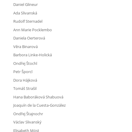
Daniel Glineur
Ada Slivanská
Rudolf Sternadel
Ann Marie Pocklembo
Daniela Oerterová
Věra Binarová
Barbora Linke-Holická
Ondřej Štochl
Petr Šporcl
Dora Hájková
Tomáš Strašil
Hana Baboráková Shabuová
Joaquín de la Cuesta-González
Ondřej Štajnochr
Václav Slivanský
Elisabeth Möst