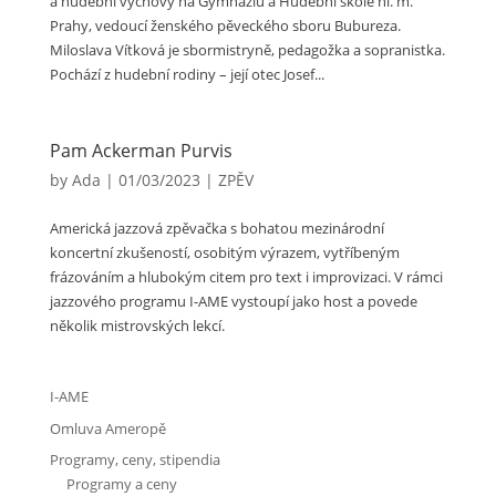
a hudební výchovy na Gymnáziu a Hudební škole hl. m.
Prahy, vedoucí ženského pěveckého sboru Bubureza.
Miloslava Vítková je sbormistryně, pedagožka a sopranistka.
Pochází z hudební rodiny – její otec Josef...
Pam Ackerman Purvis
by
Ada
|
01/03/2023
|
ZPĚV
Americká jazzová zpěvačka s bohatou mezinárodní
koncertní zkušeností, osobitým výrazem, vytříbeným
frázováním a hlubokým citem pro text i improvizaci. V rámci
jazzového programu I-AME vystoupí jako host a povede
několik mistrovských lekcí.
I-AME
Omluva Ameropě
Programy, ceny, stipendia
Programy a ceny