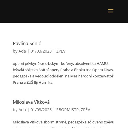
Pavlína Senić
by
Ada
|
01/03/2023
|
ZPĚV
operní pěvkyně se srbskými kořeny, absolventka HAMU,
bývalá sólistka Státní opery Praha a členka tria Opera Divas,
pedagožka a vedoucí oddělení na Mezinárodní konzervatoři
Praha a ZUŠ Ilji Hurníka.
Miloslava Vítková
by
Ada
|
01/03/2023
|
SBORMISTR
,
ZPĚV
Miloslava Vítková sbormistryně, pedagožka sólového zpěvu